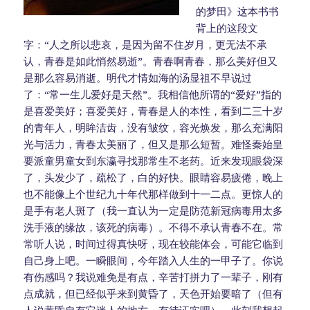
的梦田》这本书书
背上的这段文
字：“人之所以悲哀，是因为留不住岁月，更无法不承
认，青春是如此悄然易逝”。青春啊青春，那么美好但又
是那么容易消逝。明代才情如海的汤显祖不早说过
了：“常一生儿爱好是天然”。我相信他所谓的“爱好”指的
是喜爱美好；喜爱美好，青春是人的本性，看到二三十岁
的青年人，明眸洁齿，没有皱纹，容光焕发，那么充满阳
光与活力，青春太美丽了，但又是那么短暂。难怪秦始皇
要派童男童女到东瀛寻找那常生不老药。近来发现眼袋深
了，头发少了，疏松了，白的好快。眼睛容易疲倦，晚上
也不能像上个世纪九十年代那样做到十一二点。更惊人的
是手有老人斑了（我一直认为一定是防范新冠病毒用太多
洗手液的缘故，该死的病毒）。不得不承认青春不在。常
常听人说，时间过得真快呀，现在较能体会，可能它临到
自己身上吧。一瞬眼间，今年踏入人生的一甲子了。你说
有伤感吗？我说难免是有点，辛苦打拼力了一辈子，刚有
点成就，但已经似乎来到黄昏了，天色开始要暗了（但有
人说黄昏自有它迷人的地方，有待证实吧）。此刻我想起