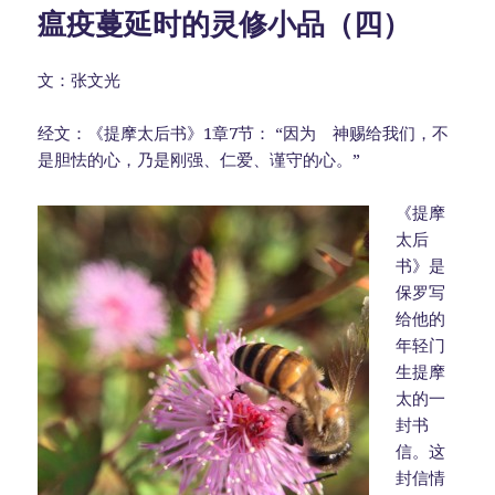
瘟疫蔓延时的灵修小品（四）
文：张文光
经文：《提摩太后书》1章7节： “因为 神赐给我们，不
是胆怯的心，乃是刚强、仁爱、谨守的心。”
《提摩
太后
书》是
保罗写
给他的
年轻门
生提摩
太的一
封书
信。这
封信情