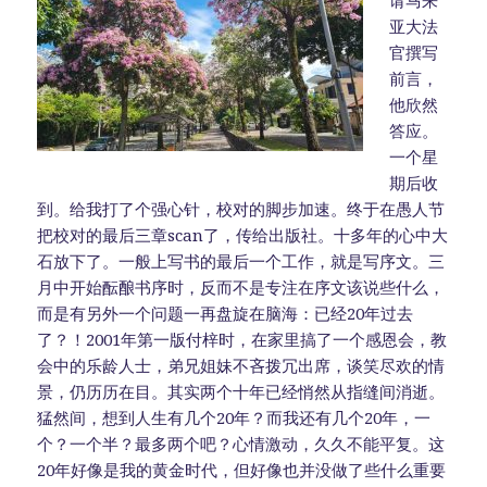
亚大法
官撰写
前言，
他欣然
答应。
一个星
期后收
到。给我打了个强心针，校对的脚步加速。终于在愚人节
把校对的最后三章scan了，传给出版社。十多年的心中大
石放下了。一般上写书的最后一个工作，就是写序文。三
月中开始酝酿书序时，反而不是专注在序文该说些什么，
而是有另外一个问题一再盘旋在脑海：已经20年过去
了？！2001年第一版付梓时，在家里搞了一个感恩会，教
会中的乐龄人士，弟兄姐妹不吝拨冗出席，谈笑尽欢的情
景，仍历历在目。其实两个十年已经悄然从指缝间消逝。
猛然间，想到人生有几个20年？而我还有几个20年，一
个？一个半？最多两个吧？心情激动，久久不能平复。这
20年好像是我的黄金时代，但好像也并没做了些什么重要