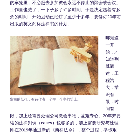
的车笼里，不必赶去参加教会永远不停止的聚会或会议。
工作量也减了，一下子多了许多时间。于是决定趁着有多
余的时间，开始启动已经讲了至少十多年，要修订20年前
出版的英文商标法律书的计划。
哪知道
一开
始，才
知道荆
棘满
途，工
程浩
大，学
识有
空白的纸张，有待作者一个字一个字的填上。
限，时
间有
限，加上还需要处理公司教会事物，甚难专心。20年来要
读的法律判例（cases）也够多的，加上需要研究与处理
刚在2019年通过新的《商标法令》，整个过程，举步艰