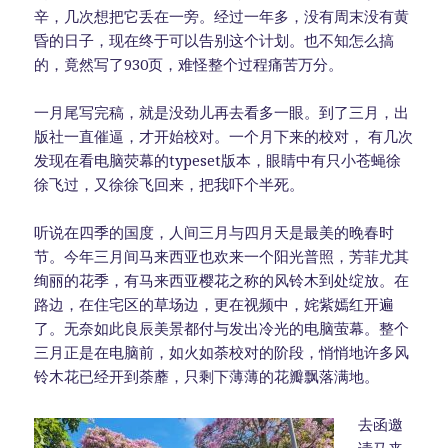
辛，几次想把它丢在一旁。经过一年多，没有周末没有黄
昏的日子，现在终于可以告别这个计划。也不知怎么搞
的，竟然写了930页，难怪整个过程痛苦万分。
一月尾写完稿，就是没劲儿再去看多一眼。到了三月，出
版社一直催逼，才开始校对。一个月下来的校对， 有几次
发现在看电脑荧幕的typeset版本，眼睛中有只小苍蝇徐
徐飞过，又徐徐飞回来，把我吓个半死。
听说在四季的国度，人间三月与四月天是最美的晚春时
节。今年三月间马来西亚也欢来一个阳光普照，芳菲尤其
绚丽的花季，有马来西亚樱花之称的风铃木到处绽放。在
路边，在住宅区的草场边，更在视频中，姹紫嫣红开遍
了。无奈如此良辰美景都付与发出冷光的电脑萤幕。整个
三月正是在电脑前，如火如荼校对的阶段，悄悄地许多风
铃木花已经开到荼蘼，只剩下薄薄的花瓣飘落满地。
去函邀
请马来