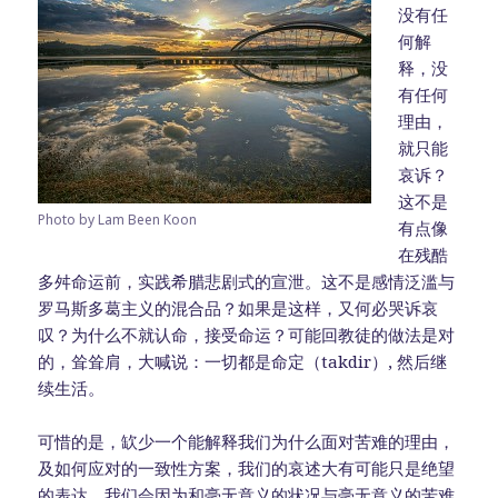
没有任
何解
释，没
有任何
理由，
就只能
哀诉？
这不是
Photo by Lam Been Koon
有点像
在残酷
多舛命运前，实践希腊悲剧式的宣泄。这不是感情泛滥与
罗马斯多葛主义的混合品？如果是这样，又何必哭诉哀
叹？为什么不就认命，接受命运？可能回教徒的做法是对
的，耸耸肩，大喊说：一切都是命定（takdir）, 然后继
续生活。
可惜的是，缼少一个能解释我们为什么面对苦难的理由，
及如何应对的一致性方案，我们的哀述大有可能只是绝望
的表达。我们会因为和毫无意义的状况与毫无意义的苦难