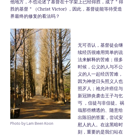
他地方，不也论述了基督在十字架上已经得胜，成了＂得
胜的基督＂（Christ Victor) ，因此，基督徒能等待受造
界最终的修复的看法吗？
无可否认，基督徒会继
续经历很难用简单的说
法来解释的苦难；很多
时候，公义的人与不公
义的人一起经历苦难，
因为神使日头照义人也
照歹人；祂允许癌症与
新冠肺炎袭击王子与乞
丐 ，信徒与非信徒。祸
哉那些糟透的、随意给
出陈旧的答案，尝试安
Photo by Lam Been Koon
慰人的人。在这黑暗时
刻，重要的是我们站在