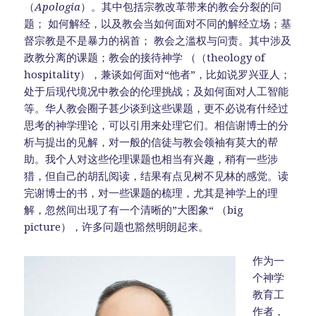
（
Apologia
）。其中包括宗教改革带来的教会分裂的问
题； 如何解经，以及教会当如何面对不同的解经立场；基
督宗教是不是暴力的祸首； 教会之滥权与问责。其中涉及
政教分离的课题；教会的接待神学 （（theology of
hospitality），兼谈如何面对“他者”，比如说罗兴亚人；
处于后现代境况中教会的伦理挑战；及如何面对人工智能
等。华人教会圈子甚少谈到这些课题，更不必说有什经过
思考的神学理论，可以引用来处理它们。相信谢博士的分
析与提出的见解，对一般的信徒与教会领袖有莫大的帮
助。我个人对这些伦理课题也相当有兴趣，稍有一些涉
猎，但自己的胡乱阅读，结果有点见树不见林的感觉。读
完谢博士的书，对一些课题的梳理，尤其是神学上的理
解，忽然间出现了有一个清晰的”大图象“ （big
picture），许多问题也豁然明朗起来。
作为一
个神学
教育工
作者，