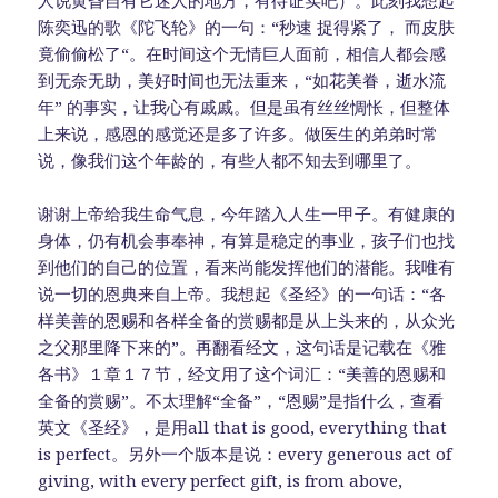
陈奕迅的歌《陀飞轮》的一句：“秒速 捉得紧了， 而皮肤
竟偷偷松了“。在时间这个无情巨人面前，相信人都会感
到无奈无助，美好时间也无法重来，“如花美眷，逝水流
年” 的事实，让我心有戚戚。但是虽有丝丝惆怅，但整体
上来说，感恩的感觉还是多了许多。做医生的弟弟时常
说，像我们这个年龄的，有些人都不知去到哪里了。
谢谢上帝给我生命气息，今年踏入人生一甲子。有健康的
身体，仍有机会事奉神，有算是稳定的事业，孩子们也找
到他们的自己的位置，看来尚能发挥他们的潜能。我唯有
说一切的恩典来自上帝。我想起《圣经》的一句话：“各
样美善的恩赐和各样全备的赏赐都是从上头来的，从众光
之父那里降下来的”。再翻看经文，这句话是记载在《雅
各书》１章１７节，经文用了这个词汇：“美善的恩赐和
全备的赏赐”。不太理解“全备”，“恩赐”是指什么，查看
英文《圣经》，是用all that is good, everything that
is perfect。另外一个版本是说：every generous act of
giving, with every perfect gift, is from above,