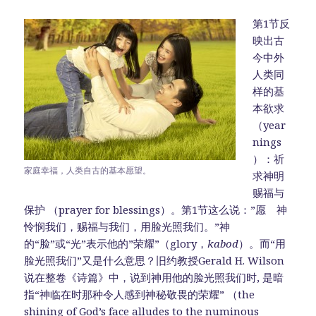
第1节反
映出古
今中外
人类同
样的基
本欲求
（year
nings
）：祈
家庭幸福，人类自古的基本愿望。
求神明
赐福与
保护 （prayer for blessings）。第1节这么说：”愿 神
怜悯我们，赐福与我们，用脸光照我们。”神
的“脸”或“光”表示他的”荣耀”（glory，
kabod
）。而“用
脸光照我们”又是什么意思？旧约教授Gerald H. Wilson
说在整卷《诗篇》中，说到神用他的脸光照我们时, 是暗
指“神临在时那种令人感到神秘敬畏的荣耀” （the
shining of God’s face alludes to the numinous