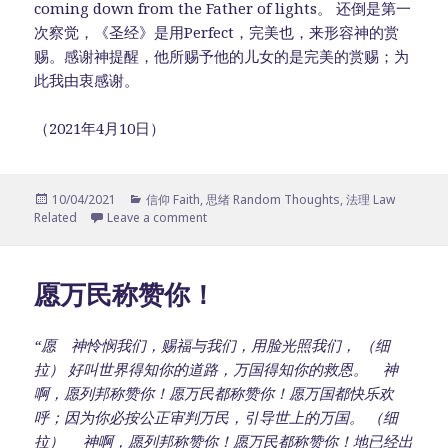
coming down from the Father of lights。 还倒是第一
次察觉，《圣经》是用Perfect，完美也，来形容神的赏
赐。感谢神提醒，他所赐予他的儿女的是完美的赏赐；为
此我由衷感谢。
（2021年4月10日）
Posted
10/04/2021
Categories
信仰 Faith
,
思绪 Random Thoughts
,
法理 Law
Related
on
Leave a comment
愿万民称赞你！
“愿 神怜悯我们，赐福与我们，用脸光照我们， （细
拉） 好叫世界得知你的道路，万国得知你的救恩。 神
啊，愿列邦称赞你！愿万民都称赞你！愿万国都快乐欢
呼；因为你必按公正审判万民，引导世上的万国。 （细
拉） 神啊，愿列邦称赞你！愿万民都称赞你！地已经出