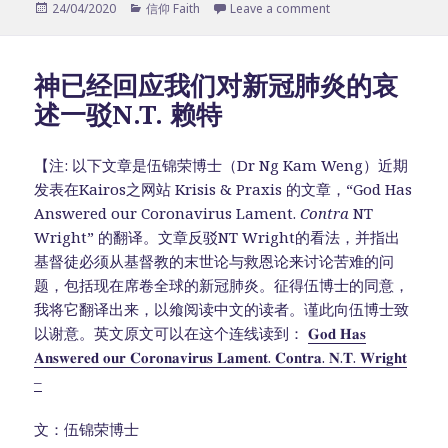
Posted
24/04/2020
Categories
信仰 Faith
Leave a comment
on
神已经回应我们对新冠肺炎的哀
述一驳N.T. 赖特
【注: 以下文章是伍锦荣博士（Dr Ng Kam Weng）近期
发表在Kairos之网站 Krisis & Praxis 的文章，“God Has
Answered our Coronavirus Lament.
Contra
NT
Wright” 的翻译。文章反驳NT Wright的看法，并指出
基督徒必须从基督教的末世论与救恩论来讨论苦难的问
题，包括现在席卷全球的新冠肺炎。征得伍博士的同意，
我将它翻译出来，以飨阅读中文的读者。谨此向伍博士致
以谢意。英文原文可以在这个连线读到：
𝐆𝐨𝐝 𝐇𝐚𝐬
𝐀𝐧𝐬𝐰𝐞𝐫𝐞𝐝 𝐨𝐮𝐫 𝐂𝐨𝐫𝐨𝐧𝐚𝐯𝐢𝐫𝐮𝐬 𝐋𝐚𝐦𝐞𝐧𝐭. 𝐂𝐨𝐧𝐭𝐫𝐚. 𝐍.𝐓. 𝐖𝐫𝐢𝐠𝐡𝐭
–
文：伍锦荣博士