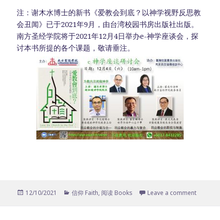
注：谢木水博士的新书《爱教会到底？以神学视野反思教
会丑闻》已于2021年9月，由台湾校园书房出版社出版。
南方圣经学院将于2021年12月4日举办e-神学座谈会，探
讨本书所提的各个课题，敬请垂注。
Posted
12/10/2021
Categories
信仰 Faith
,
阅读 Books
Leave a comment
on