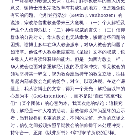
了一课精彩的教会历史课，让我了解宗教改革的重大历史
意义。谢博士指出宗教改革有其成功的地方，但是难免也
有它的问题。 他引述范浩沙（Kevin J. Vanhoozer）的
说法，宗改给普世教会带来三大危机：（一）个人解经及
产生个人信仰危机；（二）神学权威的丧失；（三）信仰
群体的分割对立。华人教会也无法幸免，惨遭这些问题的
困扰。谢博士多年在华人教会服事，对华人教会的问题了
如指掌。他说华人教会极度重视《圣经》文本的权威，也
主张人人都有读经释经的能力。但是一如西方教会一样，
华人教会也面对多重解经引发的矛盾和冲突。常见教会的
领袖坚持某一释义，视为教会应当持守的教义立场，往往
引起内部或教会之间的纷争，对立、以致决裂。在这个课
题上，我从谢博士的文章，得到一个亮光：解经当以神的
心意为本（God-Intention），而不是以“自己”甚至“我
们”（某个团体）的心意为本。我喜欢他的结论：追根究
底，解经是一种人格的活动。新教信仰以神为至终的启示
者，当释经得到多重的意义，不同的见解、矛盾的立场之
时，信徒之间必须按照早期教会的信仰操守来处理冲突，
持守合一。正如《以弗所书》4章2到6节所说的那样。