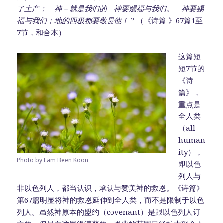
了土产； 神－就是我们的 神要赐福与我们。 神要赐
福与我们；地的四极都要敬畏他！
” （《诗篇 》67篇1至
7节，和合本）
这篇短
短7节的
《诗
篇》，
重点是
全人类
（all
human
ity），
Photo by Lam Been Koon
即以色
列人与
非以色列人，都当认识，承认与赞美神的救恩。《诗篇》
第67篇明显将神的救恩延伸到全人类，而不是限制于以色
列人。虽然神原本的盟约（covenant）是跟以色列人订