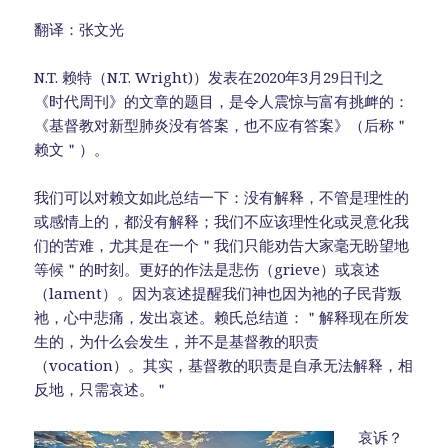
翻译：张文光
N.T. 赖特（N.T. Wright)）发表在2020年3月29日刊之
《时代周刊》的文章的题目，是令人震惊与富有挑衅的：
《基督教对新型肺炎没有答案，也不应有答案》（后称＂
赖文＂）。
我们可以对赖文如此总结一下：没有解释，不管是理性的
或感情上的，都没有解释；我们不应该理性化或灵意化我
们的苦难，尤其是在一个＂我们只能劝告大家毫无盼望地
等候＂的时刻。更好的作法是悲伤（grieve）或哀述
（lament）。因为哀述提醒我们神也因为祂的子民背叛
祂，心中悲痛，发出哀述。赖氏总结道：＂解释现在所发
生的，为什么会发生，并不是基督教的职责
（vocation）。其实，基督教的职责是自承无法解释，相
反地，只需哀述。＂
哀诉？