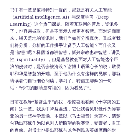
书中有一章是值得特别一提的，那就是有关人工智能
（Artificial Intelligence, AI）与深度学习（Deep
Learning）这个热门课题。随着互联网的普及，资讯多
了，也容易撷取，但是不表示人就更有智慧。面对迎面而
来，铺天盖地的资讯时，我们当如何分辨真伪。又或者我
们将分辨，分析的工作拱手让贤予人工智能？而什么又
是“智慧”呢？释儒道都讲智慧，新兴宗教也讲智慧，讲灵
性（spirituality），但是基督教会面对人工智能这个巨
浪的侵袭时，是否会被淹没？谢博士语重心长的说：敬畏
耶和华是智慧的开端。至于他为什么有这样的见解，那就
请读者们自行细心阅读，学习了。转借主耶稣的一句
话：“你们的眼睛是有福的，因为看见了“。
日前在教导“基督生平”的我，很惊喜地看到《十字架的丑
闻》这一章。我从中裨益匪浅，它让我看见耶稣作为弥赛
亚的另一些神学意涵。本章以《马太福音》为蓝本，清楚
勾勒出耶稣作为以色列人所盼望的弥赛亚，受膏者，君王
的肖像。谢博士也提出耶稣与以色列民族英雄摩西的对