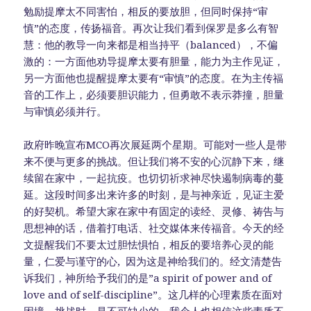
勉励提摩太不同害怕，相反的要放胆，但同时保持“审
慎”的态度，传扬福音。再次让我们看到保罗是多么有智
慧：他的教导一向来都是相当持平（balanced），不偏
激的：一方面他劝导提摩太要有胆量，能力为主作见证，
另一方面他也提醒提摩太要有“审慎”的态度。在为主传福
音的工作上，必须要胆识能力，但勇敢不表示莽撞，胆量
与审慎必须并行。
政府昨晚宣布MCO再次展延两个星期。可能对一些人是带
来不便与更多的挑战。但让我们将不安的心沉静下来，继
续留在家中，一起抗疫。也切切祈求神尽快遏制病毒的蔓
延。这段时间多出来许多的时刻，是与神亲近，见证主爱
的好契机。希望大家在家中有固定的读经、灵修、祷告与
思想神的话，借着打电话、社交媒体来传福音。今天的经
文提醒我们不要太过胆怯惧怕，相反的要培养心灵的能
量，仁爱与谨守的心, 因为这是神给我们的。经文清楚告
诉我们，神所给予我们的是”a spirit of power and of
love and of self-discipline”。这几样的心理素质在面对