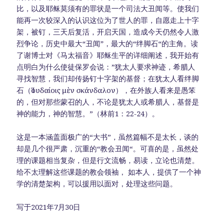
比，以及耶稣莫须有的罪状是一个司法大丑闻等。使我们
能再一次较深入的认识这位为了世人的罪，自愿走上十字
架，被钉，三天后复活，开启天国，造成今天仍然令人激
烈争论，历史中最大“丑闻”，最大的“绊脚石“的主角。读
了谢博士对《马太福音》耶稣生平的详细阐述，我开始有
点明白为什么使徒保罗会说：”犹太人要求神迹，希腊人
寻找智慧，我们却传扬钉十字架的基督；在犹太人看绊脚
石（Ἰουδαίοις μὲν σκάνδαλον），在外族人看来是愚笨
的，但对那些蒙召的人，不论是犹太人或希腊人，基督是
神的能力，神的智慧。”（林前1：22-24）。
这是一本涵盖面极广的“大书”，虽然篇幅不是太长，谈的
却是几个很严肃，沉重的“教会丑闻“。可喜的是，虽然处
理的课题相当复杂，但是行文流畅，易读，立论也清楚。
给不太理解这些课题的教会领袖， 如本人，提供了一个神
学的清楚架构，可以援用以面对，处理这些问题。
写于2021年7月30日