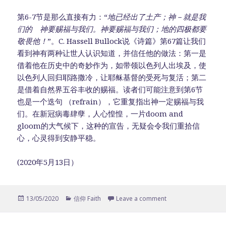
第6-7节是那么直接有力：“
地已经出了土产；神－就是我
们的 神要赐福与我们。神要赐福与我们；地的四极都要
敬畏他！
”。C. Hassell Bullock说《诗篇》第67篇让我们
看到神有两种让世人认识知道，并信任他的做法：第一是
借着他在历史中的奇妙作为，如带领以色列人出埃及，使
以色列人回归耶路撒冷，让耶稣基督的受死与复活；第二
是借着自然界五谷丰收的赐福。读者们可能注意到第6节
也是一个迭句 （refrain），它重复指出神一定赐福与我
们。在新冠病毒肆孽，人心惶惶，一片doom and
gloom的大气候下，这种的宣告，无疑会令我们重拾信
心，心灵得到安静平稳。
(2020年5月13日）
Posted
13/05/2020
Categories
信仰 Faith
Leave a comment
on