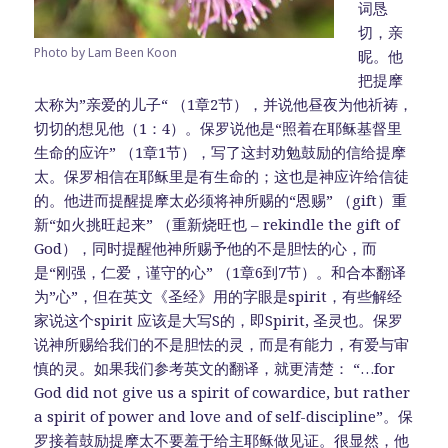
词恳
切，亲
Photo by Lam Been Koon
昵。他
把提摩
太称为”亲爱的儿子“ （1章2节），并说他昼夜为他祈祷，
切切的想见他（1：4）。保罗说他是“照着在耶稣基督里
生命的应许” （1章1节），写了这封劝勉鼓励的信给提摩
太。保罗相信在耶稣里是有生命的；这也是神应许给信徒
的。他进而提醒提摩太必须将神所赐的“恩赐” （gift）重
新“如火挑旺起来” （重新烧旺也 – rekindle the gift of
God），同时提醒他神所赐予他的不是胆怯的心，而
是“刚强，仁爱，谨守的心” （1章6到7节）。和合本翻译
为”心”，但在英文《圣经》用的字眼是spirit，有些解经
家说这个spirit 应该是大写S的，即Spirit, 圣灵也。保罗
说神所赐给我们的不是胆怯的灵，而是有能力，有爱与审
慎的灵。如果我们参考英文的翻译，就更清楚： “…for
God did not give us a spirit of cowardice, but rather
a spirit of power and love and of self-discipline”。保
罗接着鼓励提摩太不要羞于给主耶稣做见证。很显然，他