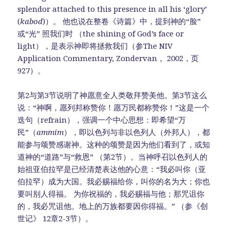
splendor attached to this presence in all his ‘glory’
(
kabod
)）。 他也说在整卷《诗篇》中，提到神的“脸”
或“光” 照我们时 （the shining of God’s face or
light），是表示神即将拯救我们（参The NIV
Application Commentary, Zondervan， 2002，页
927）。
第2与第3节说明了神愿意全人类敬拜赞美他。第3节这么
说：“神啊，愿列邦称赞你！愿万民都称赞你！”这是一个
迭句（refrain），强调一个中心思想：即希望“万
民”（
ammim
），即以色列与非以色列人（外邦人），都
能参与颂赞感谢神。这种的颂赞是因为他们看到了，或知
道神的“道路”与“救恩” （第2节）。当神呼召以色列人的
始祖亚伯拉罕是已经清楚表达他的心意：“我必叫你（亚
伯拉罕）成为大国。我必赐福给你，叫你的名为大；你也
要叫别人得福。 为你祝福的，我必赐福与他；那咒诅你
的，我必咒诅他。地上的万族都要因你得福。” （参《创
世记》 12章2-3节）。