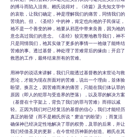
的搏斗而陷入沮喪。赖氏说得对，《诗篇》及先知文学中
的哀歌，让我们确定，神是理解我们的痛苦，同情我们的
苦境的。但，《圣经》中的神，肯定也向祂的子民保证，
祂不是一个善变的神，祂要从邪恶中带来良善，因为祂的
意念高过我们的意念。《圣经》较完整地教导我们，神不
只是同情我们，祂其实做了更多的事情一一祂做了能终结
苦难的事。透过基督，神处理了苦难背后的缘由；开启了
救恩的工作，最终结束所有的苦难。
用神学的说话来讲解，我们只能透过基督教的末世论与救
恩论，才能为现在所面对的苦难，说出一个理由，並体验
盼望。换言之，因苦难而来的痛苦，只能在我们体认罪的
原因（即人的犯罪与受造界的堕落），以及罪的解决方案
（基督在十字架上，背负了我们的罪与苦难）而得以减
轻。正因为我们对已经复活的基督的信心，我们才能经历
真正的盼望（而不是赖氏所说＂窘迫”的盼望）；而复活
确保神已经决定性地解决了罪的权势，及罪的后果，并让
我们经借圣灵的更新，在今世经历神新的创造。赖氏在其