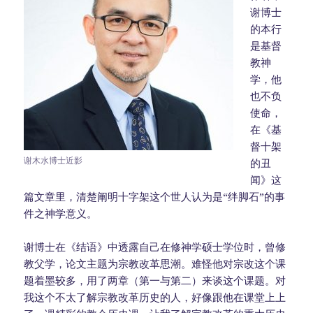
谢博士
的本行
是基督
教神
学，他
也不负
使命，
在《基
督十架
谢木水博士近影
的丑
闻》这
篇文章里，清楚阐明十字架这个世人认为是“绊脚石”的事
件之神学意义。
谢博士在《结语》中透露自己在修神学硕士学位时，曾修
教父学，论文主题为宗教改革思潮。难怪他对宗改这个课
题着墨较多，用了两章（第一与第二）来谈这个课题。对
我这个不太了解宗教改革历史的人，好像跟他在课堂上上