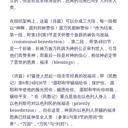
立的，但是在这里很清楚的，恩典的范围已经扩大到全人
类。
在组织架构上，这篇《诗篇》可以分成三大段，每一段都
以“神啊，愿列邦称赞你！愿万民都称赞你！”作为结束。
第一段，即第1到第3节是关怀整个族群的祷告与祝福
（communal benediction），第二段， 即第4到5节，
是一个祈祷，祈祷万族万民因为神的公正审判世人，引导
他们而赞美神；而最后一段是对神的信心，相信神必定带
了普世的恩典，福泽 （blessings）。
《诗篇》67篇使人想起一段非常经典的祝福词，即《民数
记》第6章24到26节：“愿耶和华赐福给你，保护你。 愿
耶和华使他的脸光照你，赐恩给你。 愿耶和华向你仰脸，
赐你平安。” 在《民数记》重点是放在以色列人身上，是
以色列祭司对以色列民的祝福语（priestly
benediction）。但在这里，神原向以色列人所赐的福泽
恩典已经延伸至全人类 （参第2与第3节的用词“世
界”，“万国”，“万民”与“列邦”）。