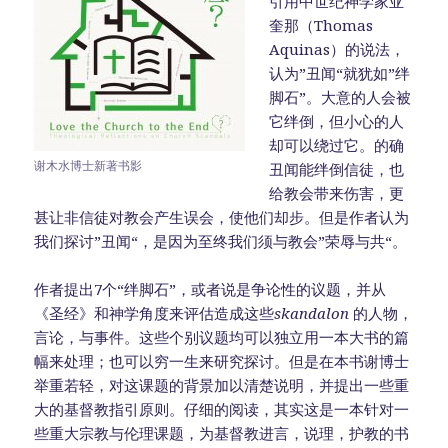
引用中世纪神学家亚
奎那（Thomas
Aquinas）的说法，
认为”丑闻“就犹如”绊
脚石”。大意的人会被
它绊倒，但小心的人
却可以绕过它。的确
谢木水博士新著书影
丑闻能绊倒信徒，也
给教会带来伤害，更
甚让非信徒对教会产生误会，使他们却步。但是作者认为
我们探讨”丑闻“，是因为至终我们须与教会”荣辱与共“。
作者提出7个“绊脚石”，或者说是争论性的议题，并从
《圣经》和神学角度来评估造成这些
skandalon
的人物，
言论，与事件。这些个别议题均可以独立用一本大书的篇
幅来处理；也可以穷一生来研究探讨。但是在本书谢博士
举重若轻，对这课题的背景加以清楚说明，并提出一些重
大的基督教指引原则。仔细的阅读，其实这是一本针对一
些重大宗教与伦理课题，为基督教进言，说理，护教的书