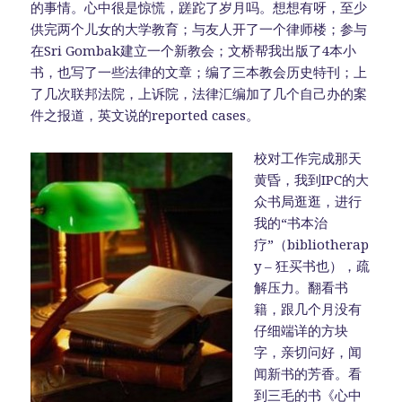
的事情。心中很是惊慌，蹉跎了岁月吗。想想有呀，至少
供完两个儿女的大学教育；与友人开了一个律师楼；参与
在Sri Gombak建立一个新教会；文桥帮我出版了4本小
书，也写了一些法律的文章；编了三本教会历史特刊；上
了几次联邦法院，上诉院，法律汇编加了几个自己办的案
件之报道，英文说的reported cases。
校对工作完成那天
黄昏，我到IPC的大
众书局逛逛，进行
我的“书本治
疗”（bibliotherap
y – 狂买书也），疏
解压力。翻看书
籍，跟几个月没有
仔细端详的方块
字，亲切问好，闻
闻新书的芳香。看
到三毛的书《心中