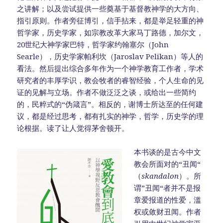
之讲解；以及尝试提供一些奠基于基督教神学的大方向、
指引原则。作者旁征博引，信手拈来，都是举足轻重的神
哲学家，历史学家，如宗教改革大家马丁路德，加尔文，
20世纪大神学家巴特，哲学家约翰塞尔（John
Searle），历史学家帕利坎（Jaroslav Pelikan）等人的
看法。然后提出综合多年作为一个神学教育工作者，学术
研究者的丰厚学识，教会牧者的睿智经验，个人生命的见
证的见解与立场。作者不做泛泛之谈，或给出一些简约
的，民粹式的“伪箴言”。相反的，谢博士所达至的任何建
议，都是经过思考，都有扎实的神学，哲学，历史学的理
论根据。读了让人觉得茅舍顿开。
本书谈的是古今中文
教会所面对的“丑闻“
（
skandalon
）。所
谓”丑闻“者并不是报
章爱报道的性爱，滥
权或敛财丑闻。作者