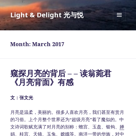
Light & Delight 光与悦
MENU
AND
WIDGETS
Month: March 2017
窥探月亮的背后 – – 读翁菀君
《月亮背面》有感
文：张文光
月亮是温柔，美丽的。很多人喜欢月亮，我们甚至有赏月
的习俗。上个月整个世界还为“超级月亮”着了魔似的。中
文诗词歌赋充满了对月亮的别称：蟾宫、玉盘、银钩、
婵
娟
、桂宫、天镜、玉兔、
嫦娥
等。南洋一带的华族，对中