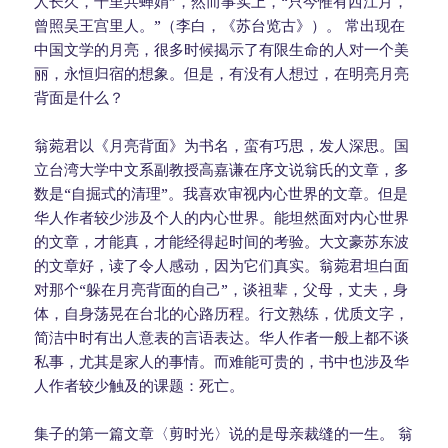
人长久，千里共蝉娟”，然而事实上，“只今惟有西江月，
曾照吴王宫里人。”（李白，《苏台览古》）。 常出现在
中国文学的月亮，很多时候揭示了有限生命的人对一个美
丽，永恒归宿的想象。但是，有没有人想过，在明亮月亮
背面是什么？
翁菀君以《月亮背面》为书名，蛮有巧思，发人深思。国
立台湾大学中文系副教授高嘉谦在序文说翁氏的文章，多
数是“自掘式的清理”。我喜欢审视内心世界的文章。但是
华人作者较少涉及个人的内心世界。能坦然面对内心世界
的文章，才能真，才能经得起时间的考验。大文豪苏东波
的文章好，读了令人感动，因为它们真实。翁菀君坦白面
对那个“躲在月亮背面的自己”，谈祖辈，父母，丈夫，身
体，自身荡晃在台北的心路历程。行文熟练，优质文字，
简洁中时有出人意表的言语表达。华人作者一般上都不谈
私事，尤其是家人的事情。而难能可贵的，书中也涉及华
人作者较少触及的课题：死亡。
集子的第一篇文章〈剪时光〉说的是母亲裁缝的一生。 翁