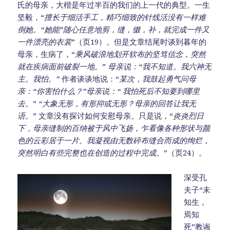
氏的母亲，大楷是年过半百的我们的上一代的典型。一生
坚毅，“
擅长于细活手工，精巧细致的针线活没有一样难
倒她。“她能”随心任意地剪，缝，缀，补，就完成一件又
一件漂亮的衣裳
”（页19）。但是文章结尾时谈到暮年的
母亲，生病了，“
乘风破浪地划开软布的坚笃信念，突然
就在疾病面前破裂一地
。”
母亲说：“我不知道。我六神无
主。我怕。”
作者谈谈地说：“
某次，我鼓起勇气问母
亲：“你害怕什么？”母亲说：“
我怕死后不知要到哪里
去。
”
“
大象无形，有形抑或无形？母亲的回答让我无
语。
” 文章没有探讨如何安慰母亲。只是说，“
炎炎烈日
下，母亲缝制的百纳被于风中飞扬，乍看像各种形状与颜
色的云彩居于一片。我凝视由无数碎布缝合而成的绚烂，
突然明白有些完整也在创造的过程中完成。
”（页24）。
深受孔
夫子“未
知生，
焉知
死”教诲