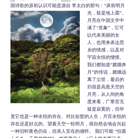
国诗歌的原初认识可能是源自
李太白的那句：“床前明月
光，疑是地上霜”。
月亮在中国文学中
满了“意象”，它可
以代表美丽的女
人，也用来表达思
乡的情感，以及对
宇宙永恒的憧憬。
我们都知道“嫦娥奔
月”的传说，嫦娥远
离了尘世，最后的
归宿是高悬天空的
月亮，从人间的角
度来看，广寒宫无
疑是寂寞的，但毕
竟它也是一种永恒的存在。对比短暂的人生，月宫永恒的
存在还是好点的。望着天空一轮明月，很自然会地会兴起
一种旧时夜色仍在，但亲人安在的感怀。 我们可能 “但愿