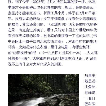
读。到了今年（2023年）5月才决定认真的读一读。这本
书绝对不是那种让你不忍释卷的书，相反，是需要那么一
点坚持才能读完的书。折腾了几个月，终于在7月18日读
完。没有太多的感动；文字平铺直叙；没有什么高潮迭起
的故事，其实还蛮闷的。《亚洲周刊》说它是80年代的备
忘录，有点言过其实了。看了只能对中国上个世纪80年代
有点浮光掠影的印象，对北京的街道有一丁点的认识（书
中还附上一份手绘的北京市街道图），对那个时代的生活
环境，比如说穿什么衣服，看什么电影，有哪些翻译
的“内部发行”的书 （《一九八四》是其中一本），人人都
吵着要“下海”，大家都向往到深圳淘金有点认识，但完全
说不上有什么对大时代深入的刻画。
故事主
线是说
主角陆
冰峰是
一名口
腔科医