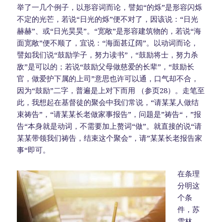
举了一几个例子，以形容词而论，譬如“的烁”是形容闪烁
不定的光芒，若说“日光的烁”便不对了，因该说：“日光
赫赫”、或“日光昊昊”。“宽敞”是形容建筑物的，若说“海
面宽敞”便不顺了，宜说：“海面甚辽阔”。以动词而论，
譬如我们说“鼓励学子，努力读书”，“鼓励将士，努力杀
敌”是可以的；若说“鼓励父母做慈爱的长辈”，“鼓励长
官，做爱护下属的上司”意思也许可以通，口气却不合，
因为“鼓励”二字，普遍是上对下而用 （参页28）。走笔至
此，我想起在基督徒的聚会中我们常说，“请某某人做结
束祷告”，“请某某长老做家事报告”，问题是”祷告“，”报
告“本身就是动词，不需要加上赘词“做”。就直接的说“请
某某带领我们祷告，结束这个聚会”，请”某某长老报告家
事“即可。
在条理
分明这
个条
件，苏
雪林