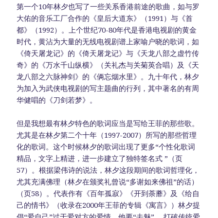
第一个10年林夕也写了一些关系香港前途的歌曲，如与罗
大佑的音乐工厂合作的《皇后大道东》（1991）与《首
都》（1992）。上个世纪70-80年代是香港电视剧的黄金
时代，黄沾为大量的无线电视剧谱上家喻户晓的歌词，如
《倚天屠龙记》的《倚天屠龙记》与《天龙八部之虚竹传
奇》的《万水千山纵横》（关礼杰与关菊英合唱）及《天
龙八部之六脉神剑》的《俩忘烟水里》。九十年代，林夕
为加入为武侠电视剧的写主题曲的行列，其中著名的有周
华健唱的《刀剑若梦》。
但是我想最有林夕特色的歌词应当是写给王菲的那些歌。
尤其是在林夕第二个十年（1997-2007）所写的那些哲理
化的歌词。这个时候林夕的歌词出现了更多“个性化歌词
精品，文字上精进，进一步建立了独特签名式 ”（页
57）。根据梁伟诗的说法，林夕这段期间的歌词哲理化，
尤其充满佛理（林夕在颁奖礼曾说“多谢如来佛祖”的话）
（页58）。代表作有《百年孤寂》《开到荼蘼》及《给自
己的情书》（收录在2000年王菲的专辑《寓言》）林夕提
倡“爱自己”过于爱对方的爱情，他要“去魅” ，打破传统爱