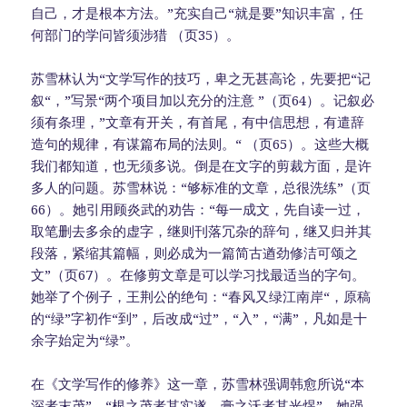
自己，才是根本方法。”充实自己“就是要”知识丰富，任
何部门的学问皆须涉猎 （页35）。
苏雪林认为“文学写作的技巧，卑之无甚高论，先要把“记
叙“，”写景“两个项目加以充分的注意 ”（页64）。记叙必
须有条理，”文章有开关，有首尾，有中信思想，有遣辞
造句的规律，有谋篇布局的法则。“ （页65）。这些大概
我们都知道，也无须多说。倒是在文字的剪裁方面，是许
多人的问题。苏雪林说：“够标准的文章，总很洗练”（页
66）。她引用顾炎武的劝告：“每一成文，先自读一过，
取笔删去多余的虚字，继则刊落冗杂的辞句，继又归并其
段落，紧缩其篇幅，则必成为一篇简古遒劲修洁可颂之
文”（页67）。在修剪文章是可以学习找最适当的字句。
她举了个例子，王荆公的绝句：“春风又绿江南岸“，原稿
的“绿”字初作“到”，后改成“过”，“入”，“满”，凡如是十
余字始定为“绿”。
在《文学写作的修养》这一章，苏雪林强调韩愈所说“本
深者末茂”，“根之茂者其实遂，膏之沃者其光煜”。她强