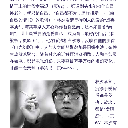
情至上的世俗幸福观 （页62）。强调到头来能相伴自己
终老的，就只是自己。 “自己都不爱，怎样相爱” （《给
自己的情书》的歌词）；林夕看清等待别人的爱的“虚妄
本质”，与其等别人来心疼你替你敷药，还不如自备“药
箱”。世上最重要的是爱自己，成为自己最好的伴侣（参
梁书，页62-64）。他的看法相当佛家，反映在他的那首
《电光幻影》中：人与人之间的聚散都是因缘生法，条件
生成所以聚合。随着时光的迁移而消逝消散，人和事如雾
亦如电，都是电光幻影，只要勘破万事万物的虚幻变化，
才能一念天堂（参梁书，页64-65）。
林夕尝言，
沉溺于爱背
后都是我
执，欲念，
都是“贪嗔
痴”。（页
68）林夕有