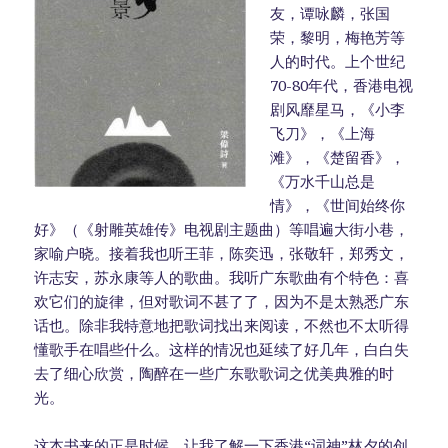
友，谭咏麟，张国
荣，黎明，梅艳芳等
人的时代。上个世纪
70-80年代，香港电视
剧风靡星马，《小李
飞刀》，《上海
滩》，《楚留香》，
《万水千山总是
情》，《世间始终你
好》（《射雕英雄传》电视剧主题曲）等唱遍大街小巷，
家喻户晓。接着我也听王菲，陈奕迅，张敬轩，郑秀文，
许志安，苏永康等人的歌曲。我听广东歌曲有个特色：喜
欢它们的旋律，但对歌词不甚了了，因为不是太熟悉广东
话也。除非我特意地把歌词找出来阅读，不然也不太听得
懂歌手在唱些什么。这样的情况也延续了好几年，白白失
去了细心欣赏，陶醉在一些广东歌歌词之优美典雅的时
光。
这本书来的正是时候，让我了解一下香港“词神”林夕的创