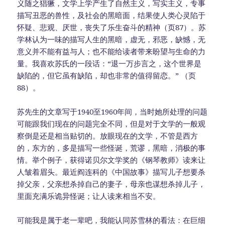
义随之猖獗，文学上学产生了自然主义，写实主义，专事
描写丑恶的兽性，及社会的黑暗面，结果使人类心灵陷于
怀疑、悲观、厌世，丧失了乐生奋斗的精神（页87）。苏
学林认为一味的描写人生的黑暗，虚无，邪恶，缺憾，无
意义并不能有益与人；也不能给读者带来盼望与生命的力
量。我喜欢苏氏的一段话：“退一万步言之，这个世界是
缺陷的，但它虽有缺陷，却也非常的值得留恋。” （页
88）。
苏先生的文章写于1940至1960年间，当时她所处理的问题
可能跟我们现在的问题完全不同，但是对于文学的一般观
察倒是还是相当贴切的。放眼现在的文学，不管是西方
的，东方的，多是描写一些怪诞，荒谬，黑暗，消极的事
情。举个例子，获得诺贝尔文学奖的《钢琴教师》读来让
人皱着眉头。最近阎连科的《中国故事》描写儿子想要杀
掉父亲，父亲想杀掉自己的妻子，母亲也谋想杀掉儿子，
里面充满乐诡异怪诞；让人读来相当不安。
可能我是属于老一辈吧，我能认同苏雪林的看法：在巨细