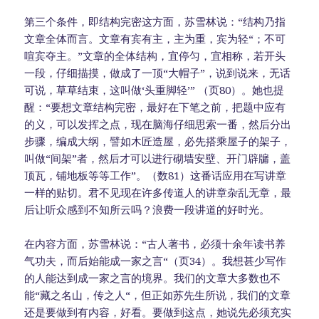
第三个条件，即结构完密这方面，苏雪林说：“结构乃指
文章全体而言。文章有宾有主，主为重，宾为轻“；不可
喧宾夺主。”文章的全体结构，宜停匀，宜相称，若开头
一段，仔细描摸，做成了一顶“大帽子”，说到说来，无话
可说，草草结束，这叫做‘头重脚轻’” （页80）。她也提
醒：“要想文章结构完密，最好在下笔之前，把题中应有
的义，可以发挥之点，现在脑海仔细思索一番，然后分出
步骤，编成大纲，譬如木匠造屋，必先搭乘屋子的架子，
叫做“间架”者，然后才可以进行砌墙安壁、开门辟牖，盖
顶瓦，铺地板等等工作”。（数81）这番话应用在写讲章
一样的贴切。君不见现在许多传道人的讲章杂乱无章，最
后让听众感到不知所云吗？浪费一段讲道的好时光。
在内容方面，苏雪林说：“古人著书，必须十余年读书养
气功夫，而后始能成一家之言“（页34）。我想甚少写作
的人能达到成一家之言的境界。我们的文章大多数也不
能“藏之名山，传之人“，但正如苏先生所说，我们的文章
还是要做到有内容，好看。要做到这点，她说先必须充实