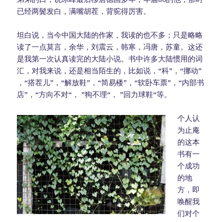
已经两鬓发白，满嘴胡茬，背驼得厉害。
坦白说，当今中国大陆的作家，我读的也不多；只是略略
读了一点莫言，余华，刘震云，韩寒，冯唐，苏童。这还
是我第一次认真读完的大陆小说。书中许多大陆惯用的词
汇，对我来说，还是相当陌生的，比如说，“科”，“挪动”
，“搭茬儿”，“解放鞋”，“简易楼”，“软卧车票”，“内部书
店”，“方向不对“， ”狗不理“， ”回力球鞋“等。
个人认
为止庵
的这本
书有一
个成功
的地
方，即
唤醒我
们对个