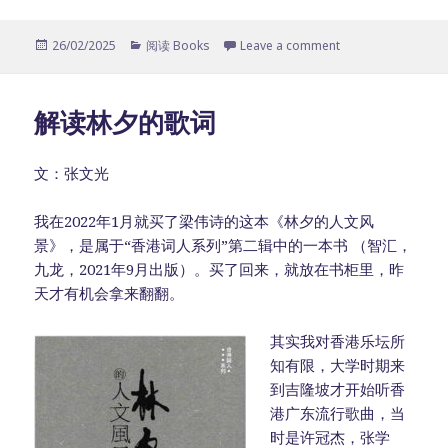
Posted
26/02/2025
Categories
阅读 Books
Leave a comment
on
解读林夕的歌词
文：张文光
我在2022年1月就买了梁伟诗的这本《林夕的人文风
景》，是属于“香港词人系列”第二辑中的一本书 （智汇，
九龙，2021年9月出版）。买了回来，就放在书柜里，昨
天才有机会拿来翻翻。
其实我对香港乐坛所
知有限，大学时期来
到吉隆坡才开始听香
港广东流行歌曲，当
时是许冠杰，张学