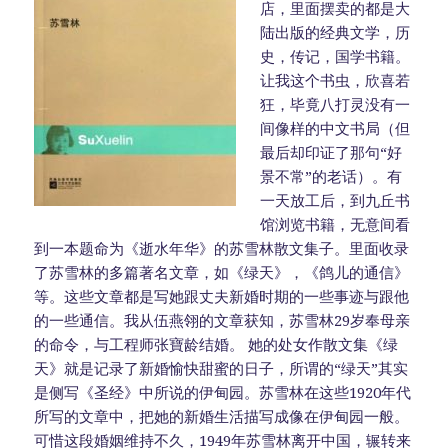
店，里面摆卖的都是大
陆出版的经典文学，历
史，传记，国学书籍。
让我这个书虫，欣喜若
狂，毕竟八打灵没有一
间像样的中文书局（但
最后却印证了那句“好
景不常”的老话）。有
一天放工后，到九丘书
馆浏览书籍，无意间看
到一本题命为《逝水年华》的苏雪林散文集子。里面收录
了苏雪林的多篇著名文章，如《绿天》，《鸽儿的通信》
等。这些文章都是写她跟丈夫新婚时期的一些事迹与跟他
的一些通信。我从伍燕翎的文章获知，苏雪林29岁奉母亲
的命令，与工程师张寶龄结婚。 她的处女作散文集《绿
天》就是记录了新婚愉快甜蜜的日子，所谓的“绿天”其实
是侧写《圣经》中所说的伊甸园。苏雪林在这些1920年代
所写的文章中，把她的新婚生活描写成像在伊甸园一般。
可惜这段婚姻维持不久，1949年苏雪林离开中国，辗转来