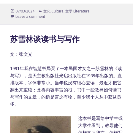
Posted
07/03/2024
Categories
文化 Culture
,
文学 Literature
on
Leave a comment
苏雪林谈读书与写作
文：张文光
1991年我在智慧书局买了一本民国才女之一苏雪林的《读
与写》，是天主教出版社光启出版社在1959年出版的。直
排版本，字体非常小。当年也没有细心去读，最近才把它
翻出来重读；觉得内容丰富的很，书中一些教导如何读书
与写作的文章，的确是言之有物，至少我个人从中获益良
多。
这本书是写给中学生或
大学生看到，教导他们
怎样学习华文，怎样写