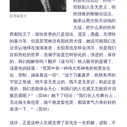
些鼓励人生无意义，弱
肉强食的唯物论说法。
苏雪林照片
她承认两次惊天动地的
大战，把什么美好的东
西都毁灭了，留给世界的只是混论、谎言，愚蠢，无理性
的暴力等。但是苏雪林没有因此而犬儒，她说可能我们无
法否认地球在渐渐衰老，太阳系也至终会消灭，但是我们
目前所处的世界，浩瀚宇宙是怎样创化的，演进的，保存
的，我们能解答吗？翻开《读与写》映入眼帘的是褪了、
浅黄色的段落： “冥冥中有一种伟大而神奇的智慧在生
化，管制，操纵着这一切“。”这个万象森罗，秩然有序的
宇宙之形成，绝不是无意义的，既不是无意识，则必定是
善的，我们若能体会天心，则我们的人生观又怎能容许消
极悲观呢？“ （页88）她下了结论：”我们在人生舞台上，
无论做主角也罢，做个跑龙套也罢，都该拿气力来好好的
表演一下。“ （页89）
或许，正是这种人生观支撑了苏先生一生积极，进取，不