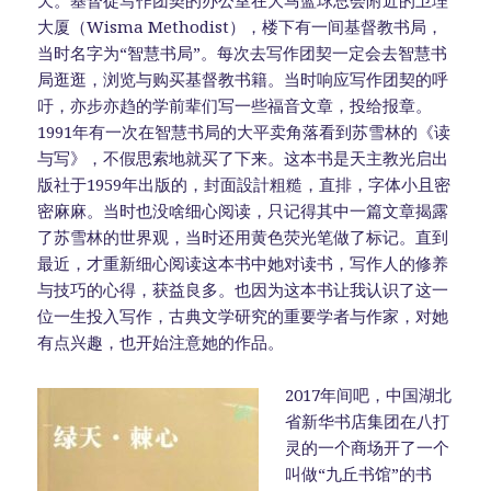
大厦（Wisma Methodist），楼下有一间基督教书局，
当时名字为“智慧书局”。每次去写作团契一定会去智慧书
局逛逛，浏览与购买基督教书籍。当时响应写作团契的呼
吁，亦步亦趋的学前辈们写一些福音文章，投给报章。
1991年有一次在智慧书局的大平卖角落看到苏雪林的《读
与写》，不假思索地就买了下来。这本书是天主教光启出
版社于1959年出版的，封面設計粗糙，直排，字体小且密
密麻麻。当时也没啥细心阅读，只记得其中一篇文章揭露
了苏雪林的世界观，当时还用黄色荧光笔做了标记。直到
最近，才重新细心阅读这本书中她对读书，写作人的修养
与技巧的心得，获益良多。也因为这本书让我认识了这一
位一生投入写作，古典文学研究的重要学者与作家，对她
有点兴趣，也开始注意她的作品。
2017年间吧，中国湖北
省新华书店集团在八打
灵的一个商场开了一个
叫做“九丘书馆”的书