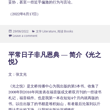
妥协，甚至一些近乎偏激的行为与言论。
（2022年6月17日）
Posted
29/06/2022
Categories
文学 Literature
,
阅读 Books
on
Leave a comment
平常日子非凡恩典 — 简介《光之
悦》
文：张文光
《光之悦》是文桥传播中心为我出版的第5本书。收集了
2008年到2016年间发表在福音版或文桥双月刊的一些读书
札记，福音稿件。也是我第一本在短短4个月内就再版的
书。以往出版了的书都是堆积如山，有者最后沦落到以斤
两计卖出的下场，让我对出版社深感愧疚。