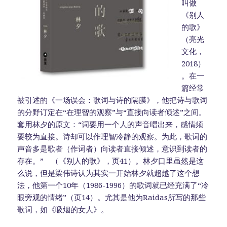
叫做
《别人
的歌》
（亮光
文化，
2018）
。在一
篇经常
被引述的《一场误会：歌词与诗的隔膜》，他把诗与歌词
的分野订定在“在理智的观察”与“直接向读者倾述”之间。
套用林夕的原文：“词要用一个人的声音唱出来，感情须
要较为直接。诗却可以作理智冷静的观察。为此，歌词的
声音多是歌者（作词者）向读者直接倾述，意识到读者的
存在。” （《别人的歌》，页41）。林夕口里虽然是这
么说，但是梁伟诗认为其实一开始林夕就超越了这个想
法，他第一个10年（1986-1996）的歌词就已经充满了“冷
眼旁观的情绪”（页14）。尤其是他为Raidas所写的那些
歌词，如《吸烟的女人》。