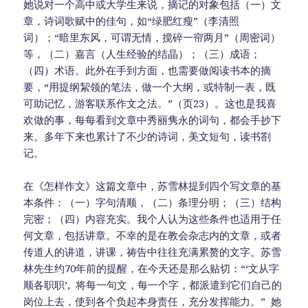
她说对一个高中或大学生来说，摘记的对象包括（一）文
章，诗词歌赋中的佳句，如“绿肥红瘦”（李清照
词）；“暗里东风，可谓无情，搅碎一帘两月”（周密词）
等，（二）嘉言（人生经验的结晶）；（三）成语；
（四）术语。此外在手到方面，也需要做阅读书本的摘
要，“用提纲絜领的笔法，做一个大纲，或特制一表，既
可助记忆，游客联系作文之法。”（页23）。这也是我喜
欢做的事，每每看到文章中秀丽隽永的词句，都会手抄下
来。多年下来也累计了不少的诗词，美文短句，读书劄
记。
在《怎样作文》这篇文章中，苏雪林提到四个写文章的基
本条件：（一）字句清顺，（二）条理分明；（三）结构
完密；（四）内容充实。我个人认为这些条件也适用于任
何文章，包括讲章。不幸的是在教会杂志内的文章，或者
传道人的讲道，讲课，祷告中往往充满累赘的文字。苏雪
林先生约70年前的提醒，在今天还是那么贴切：“‘文从字
顺各职职’, 将每一句文，每一个字，都派遣到它们自己的
岗位上去，使到各个负起本身责任，充分发挥能力。” 她