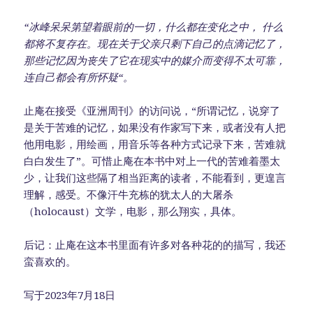
“冰峰呆呆第望着眼前的一切，什么都在变化之中，
什么
都将不复存在。现在关于父亲只剩下自己的点滴记忆了，
那些记忆因为丧失了它在现实中的媒介而变得不太可靠，
连自己都会有所怀疑“。
止庵在接受《亚洲周刊》的访问说，“所谓记忆，说穿了
是关于苦难的记忆，如果没有作家写下来，或者没有人把
他用电影，用绘画，用音乐等各种方式记录下来，苦难就
白白发生了”。可惜止庵在本书中对上一代的苦难着墨太
少，让我们这些隔了相当距离的读者，不能看到，更遑言
理解，感受。不像汗牛充栋的犹太人的大屠杀
（holocaust）文学，电影，那么翔实，具体。
后记：止庵在这本书里面有许多对各种花的的描写，我还
蛮喜欢的。
写于2023年7月18日