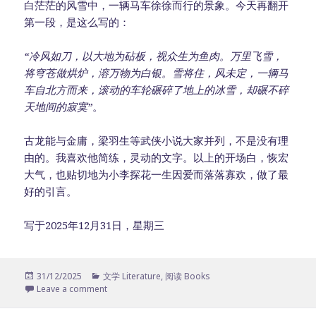
白茫茫的风雪中，一辆马车徐徐而行的景象。今天再翻开
第一段，是这么写的：
“冷风如刀，以大地为砧板，视众生为鱼肉。万里飞雪，
将穹苍做烘炉，溶万物为白银。雪将住，风未定，一辆马
车自北方而来，滚动的车轮碾碎了地上的冰雪，却碾不碎
天地间的寂寞”
。
古龙能与金庸，梁羽生等武侠小说大家并列，不是没有理
由的。我喜欢他简练，灵动的文字。以上的开场白，恢宏
大气，也贴切地为小李探花一生因爱而落落寡欢，做了最
好的引言。
写于2025年12月31日，星期三
Posted
31/12/2025
Categories
文学 Literature
,
阅读 Books
on
Leave a comment