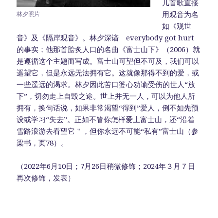
几首歌直接
用观音为名
林夕照片
如《观世
音》及《隔岸观音》。林夕深谙 everybody got hurt
的事实；他那首脍炙人口的名曲《富士山下》（2006）就
是遵循这个主题而写成。富士山可望但不可及，我们可以
遥望它，但是永远无法拥有它。这就像那得不到的爱，或
一些遥远的渴求。林夕因此苦口婆心劝谕受伤的世人“放
下”，切勿走上自毁之途。世上并无一人，可以为他人所
拥有，换句话说，如果非常渴望“得到”爱人，倒不如先预
设或学习“失去”。正如不管你怎样爱上富士山，还“沿着
雪路浪游去看望它＂，但你永远不可能“私有”富士山（参
梁书，页78）。
（2022年6月10日；7月26日稍微修饰；2024年３月７日
再次修饰，发表）