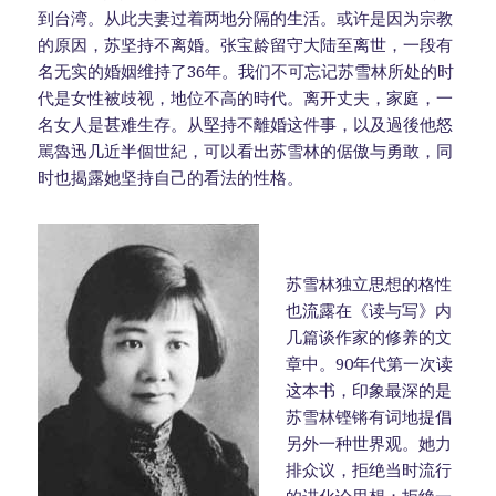
到台湾。从此夫妻过着两地分隔的生活。或许是因为宗教
的原因，苏坚持不离婚。张宝龄留守大陆至离世，一段有
名无实的婚姻维持了36年。我们不可忘记苏雪林所处的时
代是女性被歧视，地位不高的時代。离开丈夫，家庭，一
名女人是甚难生存。从堅持不離婚这件事，以及過後他怒
駡魯迅几近半個世紀，可以看出苏雪林的倨傲与勇敢，同
时也揭露她坚持自己的看法的性格。
苏雪林独立思想的格性
也流露在《读与写》内
几篇谈作家的修养的文
章中。90年代第一次读
这本书，印象最深的是
苏雪林铿锵有词地提倡
另外一种世界观。她力
排众议，拒绝当时流行
的进化论思想；拒绝一