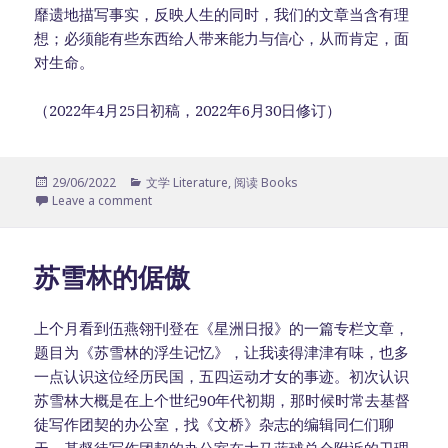
靡遗地描写事实，反映人生的同时，我们的文章当含有理
想；必须能有些东西给人带来能力与信心，从而肯定，面
对生命。
（2022年4月25日初稿，2022年6月30日修订）
Posted
29/06/2022
Categories
文学 Literature
,
阅读 Books
on
Leave a comment
苏雪林的倨傲
上个月看到伍燕翎刊登在《星洲日报》的一篇专栏文章，
题目为《苏雪林的浮生记忆》，让我读得津津有味，也多
一点认识这位经历民国，五四运动才女的事迹。初次认识
苏雪林大概是在上个世纪90年代初期，那时候时常去基督
徒写作团契的办公室，找《文桥》杂志的编辑同仁们聊
天。基督徒写作团契的办公室在大马蓝球总会附近的卫理