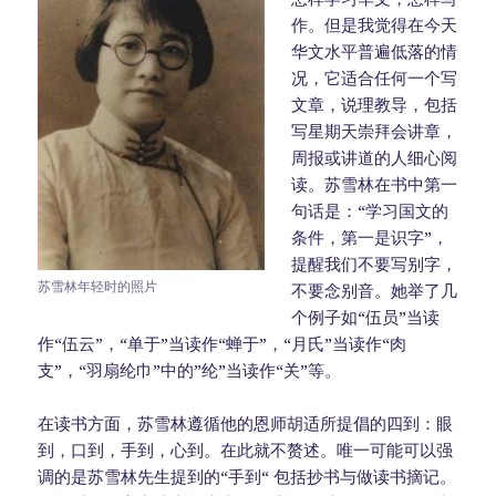
作。但是我觉得在今天
华文水平普遍低落的情
况，它适合任何一个写
文章，说理教导，包括
写星期天崇拜会讲章，
周报或讲道的人细心阅
读。苏雪林在书中第一
句话是：“学习国文的
条件，第一是识字”，
提醒我们不要写别字，
苏雪林年轻时的照片
不要念别音。她举了几
个例子如“伍员”当读
作“伍云”，“单于”当读作“蝉于”，“月氏”当读作“肉
支”，“羽扇纶巾”中的”纶”当读作“关”等。
在读书方面，苏雪林遵循他的恩师胡适所提倡的四到：眼
到，口到，手到，心到。在此就不赘述。唯一可能可以强
调的是苏雪林先生提到的“手到“ 包括抄书与做读书摘记。