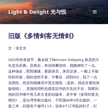
Light & Delight 光与悦
MENU
AND
WIDGETS
旧版《多情剑客无情剑》
文：张文光
2025年的圣诞节，教会租了Mercure Selayang 旅店的大
礼堂办庆典。庆典后，有自助餐招待，我随便吃了一点。
这种场合，熙熙攘攘，要跟讲员，来宾交谈，一般上不能
轻松吃饭，因此也吃不多。午餐后，回到SS2，找了一点
东西吃，然后到报摊买中英文报纸 （是的，我还在看纸张
版报纸）。卖报纸同时也摆卖旧书的方先生不在，我看到
他的旧书堆中有几本古龙的旧版本。其中有《多情剑客无
情剑》，是台湾华新出版社，于民国66年9月出版的，一
套三本，封面有个编号1.5.9，也有4个订书机的钉子，钉