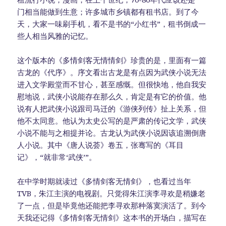
门相当能做到生意；许多城市乡镇都有租书店。到了今
天，大家一味刷手机，看不是书的“小红书”，租书倒成一
些人相当风雅的记忆。
这个版本的《多情剑客无情情剑》珍贵的是，里面有一篇
古龙的《代序》。序文看出古龙是有点因为武侠小说无法
进入文学殿堂而不甘心，甚至感慨。但很快地，他自我安
慰地说，武侠小说能存在那么久，肯定是有它的价值。他
说有人把武侠小说跟司马迁的《游侠列传》扯上关系，但
他不太同意。他认为太史公写的是严肃的传记文学，武侠
小说不能与之相提并论。古龙认为武侠小说因该追溯倒唐
人小说。其中《唐人说荟》卷五，张骞写的《耳目
记》，“就非常‘武侠’”。
在中学时期就读过《多情剑客无情剑》，也看过当年
TVB，朱江主演的电视剧。只觉得朱江演李寻欢是稍嫌老
了一点，但是毕竟他还能把李寻欢那种落寞演活了。到今
天我还记得《多情剑客无情剑》这本书的开场白，描写在