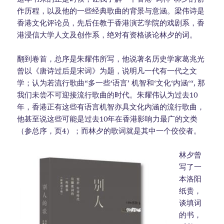
作历程，以及他的一些经典歌曲的背景与意涵。梁伟诗是
香港文化评论员，先后任教于香港演艺学院的戏剧系，香
港浸信大学人文及创作系，绝对有资格谈论林夕的词。
翻到卷首，总序是朱耀伟所写，他说著名历史学家葛兆光
曾以《唐诗过后是宋词》为题，说明凡一代有一代之文
学；认为若流行歌曲“多一些‘语言’ 机智和‘文化‘内涵‘“, 那
我们未尝不可迎接流行歌曲的时代。朱耀伟认为过去10
年，香港正有这些有语言机智亦具文化内涵的流行歌曲，
他甚至说这些可能是过去10年在香港影响力最广的文类
（参总序，页4）；而林夕的歌词就是其中一个佼佼者。
林夕曾
写了一
本洛阳
纸贵，
谈填词
的书，