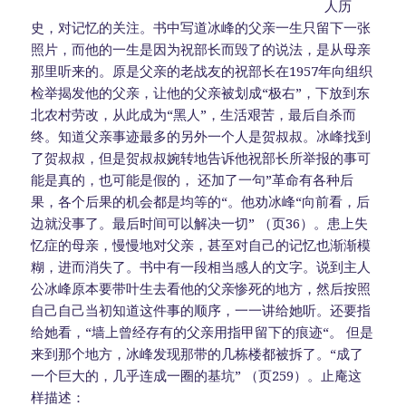
人历
史，对记忆的关注。书中写道冰峰的父亲一生只留下一张
照片，而他的一生是因为祝部长而毁了的说法，是从母亲
那里听来的。原是父亲的老战友的祝部长在1957年向组织
检举揭发他的父亲，让他的父亲被划成“极右”，下放到东
北农村劳改，从此成为“黑人”，生活艰苦，最后自杀而
终。知道父亲事迹最多的另外一个人是贺叔叔。冰峰找到
了贺叔叔，但是贺叔叔婉转地告诉他祝部长所举报的事可
能是真的，也可能是假的， 还加了一句”革命有各种后
果，各个后果的机会都是均等的“。他劝冰峰“向前看，后
边就没事了。最后时间可以解决一切” （页36）。患上失
忆症的母亲，慢慢地对父亲，甚至对自己的记忆也渐渐模
糊，进而消失了。书中有一段相当感人的文字。说到主人
公冰峰原本要带叶生去看他的父亲惨死的地方，然后按照
自己自己当初知道这件事的顺序，一一讲给她听。还要指
给她看，“墙上曾经存有的父亲用指甲留下的痕迹“。 但是
来到那个地方，冰峰发现那带的几栋楼都被拆了。“成了
一个巨大的，几乎连成一圈的基坑” （页259）。止庵这
样描述：