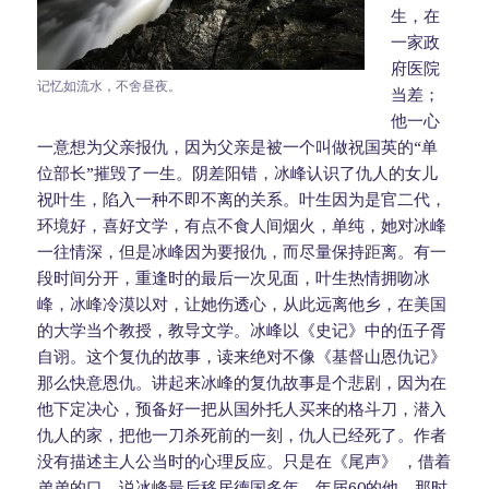
生，在
一家政
府医院
记忆如流水，不舍昼夜。
当差；
他一心
一意想为父亲报仇，因为父亲是被一个叫做祝国英的“单
位部长”摧毁了一生。阴差阳错，冰峰认识了仇人的女儿
祝叶生，陷入一种不即不离的关系。叶生因为是官二代，
环境好，喜好文学，有点不食人间烟火，单纯，她对冰峰
一往情深，但是冰峰因为要报仇，而尽量保持距离。有一
段时间分开，重逢时的最后一次见面，叶生热情拥吻冰
峰，冰峰冷漠以对，让她伤透心，从此远离他乡，在美国
的大学当个教授，教导文学。冰峰以《史记》中的伍子胥
自诩。这个复仇的故事，读来绝对不像《基督山恩仇记》
那么快意恩仇。讲起来冰峰的复仇故事是个悲剧，因为在
他下定决心，预备好一把从国外托人买来的格斗刀，潜入
仇人的家，把他一刀杀死前的一刻，仇人已经死了。作者
没有描述主人公当时的心理反应。只是在《尾声》 ，借着
弟弟的口，说冰峰最后移居德国多年，年届60的他，那时