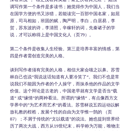
调写作第一个条件是多读书；她觉得作为中国人，我们当
在国学方便的书又涉猎，若能读完一百部中国名家，如屈
原，司马相如，班固的赋，陶严明，李白，白居易，李
贺，苏东波的诗，李清照，辛稼轩的词，先秦诸子的学
说，才可以称得上是中国文化人（页79）。
第二个条件是收集人生经验。第三是培养丰富的情感，第
四是作者需创造完美的人格。
谈到写作者须有完美的人格，相信大家会嗤之以鼻。苏雪
林自己也说“我说这话知道有人要冷笑了“。我们不也是常
说我们不能因为作者的个人操守，而抹杀他的作品的文学
价值。这个辩论是古老的，中国老早就有文学是否当“载
道“ 或”缘情“的两种看法。所谓的”缘情“，有点像西方文
学界中的”为艺术而艺术“的看法。苏雪林说五四运动以解
放礼教的桎梏，发展个性的自由为文学惟一鹄的 （页
87）；不屑于传统的“文以载道”的说法。她也提到世界经
历了两次大战，西方从19世纪末，科学称为万能，唯物主