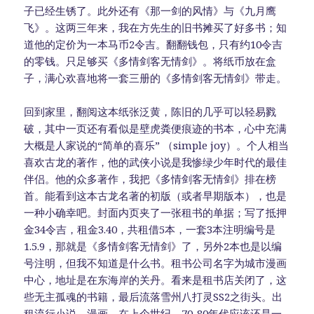
子已经生锈了。此外还有《那一剑的风情》与《九月鹰
飞》。这两三年来，我在方先生的旧书摊买了好多书；知
道他的定价为一本马币2令吉。翻翻钱包，只有约10令吉
的零钱。只足够买《多情剑客无情剑》。将纸币放在盒
子，满心欢喜地将一套三册的《多情剑客无情剑》带走。
回到家里，翻阅这本纸张泛黄，陈旧的几乎可以轻易戮
破，其中一页还有看似是壁虎粪便痕迹的书本，心中充满
大概是人家说的“简单的喜乐” （simple joy）。个人相当
喜欢古龙的著作，他的武侠小说是我惨绿少年时代的最佳
伴侣。他的众多著作，我把《多情剑客无情剑》排在榜
首。能看到这本古龙名著的初版（或者早期版本），也是
一种小确幸吧。封面内页夹了一张租书的单据；写了抵押
金34令吉，租金3.40，共租借5本，一套3本注明编号是
1.5.9，那就是《多情剑客无情剑》了，另外2本也是以编
号注明，但我不知道是什么书。租书公司名字为城市漫画
中心，地址是在东海岸的关丹。看来是租书店关闭了，这
些无主孤魂的书籍，最后流落雪州八打灵SS2之街头。出
租流行小说，漫画，在上个世纪，70-80年代应该还是一